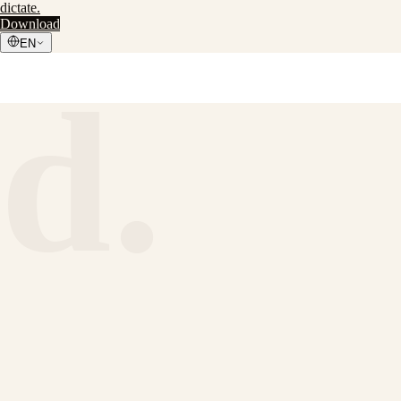
dictate
.
Download
EN
d.