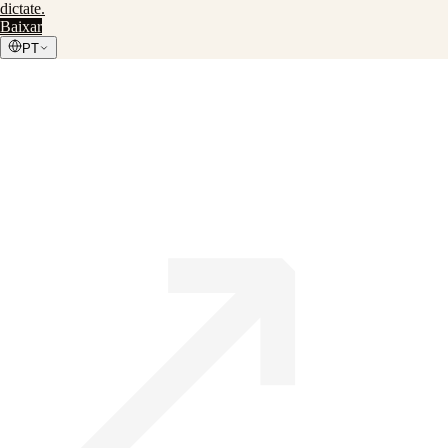
dictate
.
Baixar
PT
↗