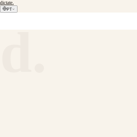
dictate
.
PT
d.